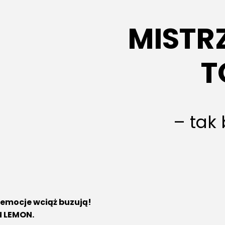
MISTR
T
– tak 
a emocje wciąż buzują!
N LEMON.